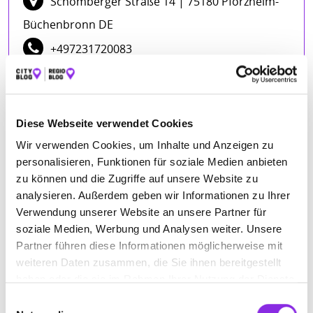
Schömberger Straße 14
| 75180 Pforzheim-
Büchenbronn DE
+497231720083
www.muekro.de
Diese Webseite verwendet Cookies
ÖFFNUNGSZEITEN
Wir verwenden Cookies, um Inhalte und Anzeigen zu
personalisieren, Funktionen für soziale Medien anbieten
Montag
08:00 - 13:00
zu können und die Zugriffe auf unsere Website zu
Dienstag
08:00 - 13:00
analysieren. Außerdem geben wir Informationen zu Ihrer
Mittwoch
08:00 - 13:00
Verwendung unserer Website an unsere Partner für
Donnerstag
08:00 - 13:00
soziale Medien, Werbung und Analysen weiter. Unsere
Partner führen diese Informationen möglicherweise mit
Freitag
08:00 - 13:00
weiteren Daten zusammen, die Sie ihnen bereitgestellt
haben oder die sie im Rahmen Ihrer Nutzung der Dienste
gesammelt haben.
Einwilligungsauswahl