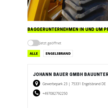
BAGGERUNTERNEHMEN IN UND UM P
Jetzt geöffnet
ALLE
ENGELSBRAND
JOHANN BAUER GMBH BAUUNTE
Gewerbepark 23
| 75331 Engelsbrand DE
+497082792250