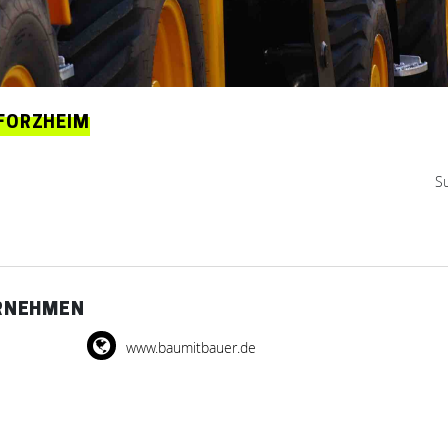
FORZHEIM
S
RNEHMEN
www.baumitbauer.de