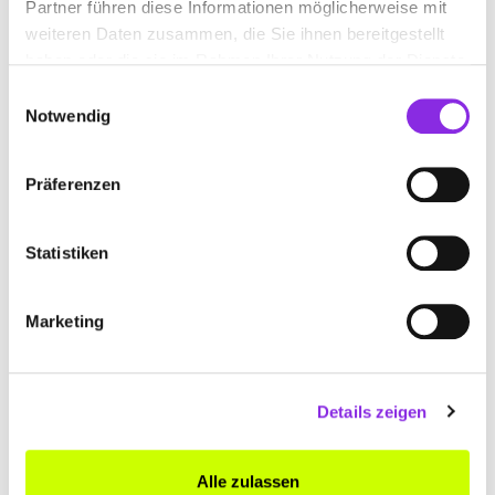
Partner führen diese Informationen möglicherweise mit
+4972334203
weiteren Daten zusammen, die Sie ihnen bereitgestellt
haben oder die sie im Rahmen Ihrer Nutzung der Dienste
www.issel-gmbh.de
gesammelt haben.
Einwilligungsauswahl
Notwendig
Präferenzen
Statistiken
Marketing
MEYER & SÖHNE
Details zeigen
Industriestraße 15-17
| 75223 Niefern-Öschelbronn
Alle zulassen
DE