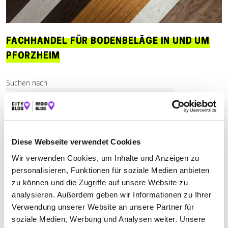
FACHHANDEL FÜR BODENBELÄGE IN UND UM
PFORZHEIM
Suchen nach
Finden
ALLE
NIEFERN-ÖSCHELBRONN
Diese Webseite verwendet Cookies
Wir verwenden Cookies, um Inhalte und Anzeigen zu
personalisieren, Funktionen für soziale Medien anbieten
Keine Öffnungszeiten angegeben
zu können und die Zugriffe auf unsere Website zu
analysieren. Außerdem geben wir Informationen zu Ihrer
ISSEL GMBH ZIMMERGESCHÄFT
Verwendung unserer Website an unsere Partner für
soziale Medien, Werbung und Analysen weiter. Unsere
An der Enz 3
| 75223 Niefern-Öschelbronn DE