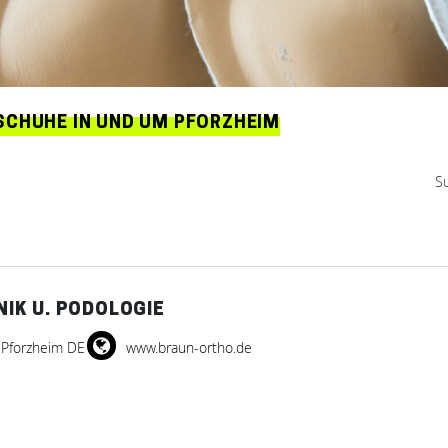
SCHUHE IN UND UM PFORZHEIM
S
IK U. PODOLOGIE
 Pforzheim DE
www.braun-ortho.de