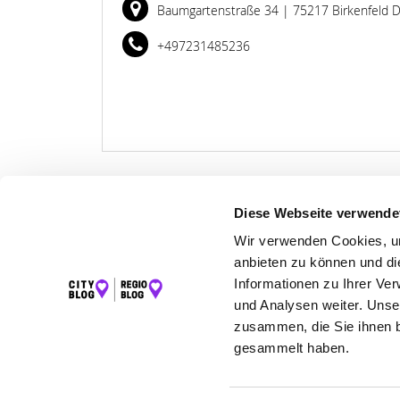
Baumgartenstraße 34
| 75217 Birkenfeld 
+497231485236
Diese Webseite verwende
Wir verwenden Cookies, um
LET
anbieten zu können und di
K
Informationen zu Ihrer Ve
I
und Analysen weiter. Unse
zusammen, die Sie ihnen b
gesammelt haben.
©2026 City Blog Pforzheim powered by krick.