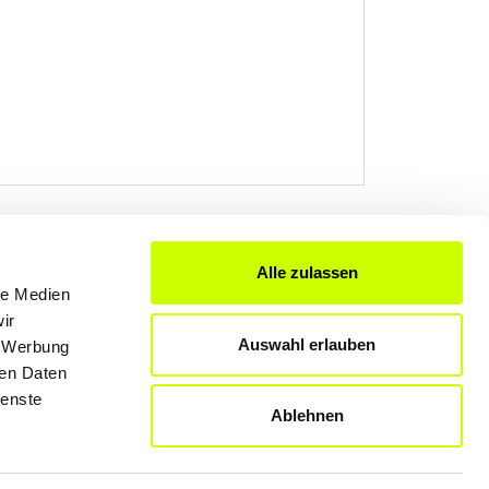
Alle zulassen
le Medien
FÜR UNTERNEHMER
ir
Produkte & Lösungen
Auswahl erlauben
, Werbung
Werben auf dem Blog
ren Daten
ienste
Ablehnen
Datenschutzerklärung
Rechtliche Hinweise