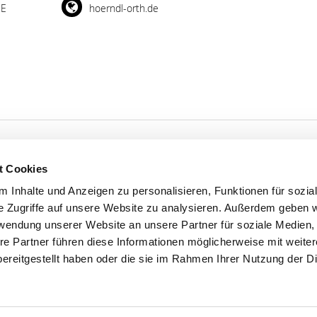
DE
hoerndl-orth.de
t Cookies
 Inhalte und Anzeigen zu personalisieren, Funktionen für sozia
'S CONNECT
SERVICE
e Zugriffe auf unsere Website zu analysieren. Außerdem geben w
ontakt
WhatsApp
rwendung unserer Website an unsere Partner für soziale Medien
nstagram
0800 0057425
re Partner führen diese Informationen möglicherweise mit weite
ereitgestellt haben oder die sie im Rahmen Ihrer Nutzung der D
com
Impressum