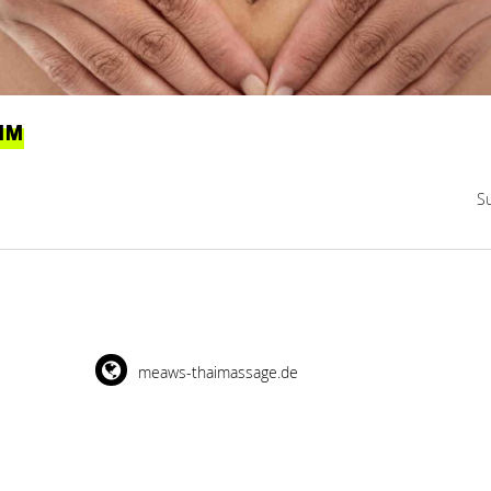
IM
S
meaws-thaimassage.de