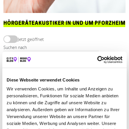
HÖRGERÄTEAKUSTIKER IN UND UM PFORZHEIM
Jetzt geöffnet
Suchen nach
Finden
ALLE
MÜHLACKER
PFORZHEIM
Diese Webseite verwendet Cookies
Wir verwenden Cookies, um Inhalte und Anzeigen zu
personalisieren, Funktionen für soziale Medien anbieten
Jetzt geöffnet
zu können und die Zugriffe auf unsere Website zu
analysieren. Außerdem geben wir Informationen zu Ihrer
DER HÖRAKUSTIKER GROEBEL
Verwendung unserer Website an unsere Partner für
soziale Medien, Werbung und Analysen weiter. Unsere
Bahnhofstraße 43
| 75417 Mühlacker DE