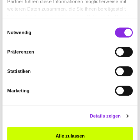
Partner führen diese Informationen möglicherweise mit
+497041816933
weiteren Daten zusammen, die Sie ihnen bereitgestellt
haben oder die sie im Rahmen Ihrer Nutzung der Dienste
gesammelt haben.
www.hoerakustiker-groebel.de
Einwilligungsauswahl
Notwendig
Präferenzen
Statistiken
Marketing
Details zeigen
BÖHM HÖRAKUSTIK
Goethestraße 4
| 75173 Pforzheim DE
Alle zulassen