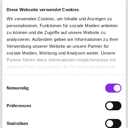
Diese Webseite verwendet Cookies
Wir verwenden Cookies, um Inhalte und Anzeigen zu
FRUCHTBARKEITSKLINIK IN UND UM
personalisieren, Funktionen für soziale Medien anbieten
PFORZHEIM
zu können und die Zugriffe auf unsere Website zu
analysieren. Außerdem geben wir Informationen zu Ihrer
Verwendung unserer Website an unsere Partner für
Suchen nach
soziale Medien, Werbung und Analysen weiter. Unsere
Partner führen diese Informationen möglicherweise mit
Finden
weiteren Daten zusammen, die Sie ihnen bereitgestellt
haben oder die sie im Rahmen Ihrer Nutzung der Dienste
gesammelt haben.
Einwilligungsauswahl
Notwendig
CENTRUM FÜR KINDERWUNSCH
PFORZHEIM
Präferenzen
Zerrennerstraße 22-24
| 75172 Pforzheim DE
+4972312808280
Statistiken