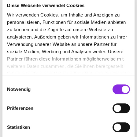
Diese Webseite verwendet Cookies
Wir verwenden Cookies, um Inhalte und Anzeigen zu
personalisieren, Funktionen für soziale Medien anbieten
REFORMHAUS IN UND UM PFORZHEIM
zu können und die Zugriffe auf unsere Website zu
analysieren. Außerdem geben wir Informationen zu Ihrer
Suchen nach
Verwendung unserer Website an unsere Partner für
soziale Medien, Werbung und Analysen weiter. Unsere
Partner führen diese Informationen möglicherweise mit
Finden
weiteren Daten zusammen, die Sie ihnen bereitgestellt
haben oder die sie im Rahmen Ihrer Nutzung der Dienste
gesammelt haben.
Einwilligungsauswahl
Notwendig
REFORMHAUS EDEN, GASTIGER OHG
Westliche Karl-Friedrich-Straße 20
| 75172 Pforzheim
Präferenzen
DE
+497231312496
Statistiken
reformhaus.de