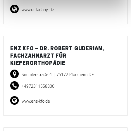
www.dr-ladanyi.de
ENZ KFO – DR. ROBERT GUDERIAN,
FACHZAHNARZT FÜR
KIEFERORTHOPÄDIE
Simmlerstraße 4
| 75172 Pforzheim DE
+4972311558800
www.enz-kfo.de