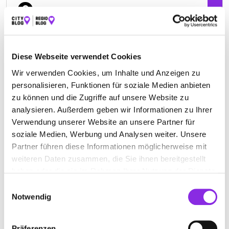
Westliche Karl-Friedrich-Straße 35
| 75172 Pforzheim
DE
+49723132242
Diese Webseite verwendet Cookies
www.assmann-msc-kfo.de
Wir verwenden Cookies, um Inhalte und Anzeigen zu
personalisieren, Funktionen für soziale Medien anbieten
zu können und die Zugriffe auf unsere Website zu
analysieren. Außerdem geben wir Informationen zu Ihrer
Verwendung unserer Website an unsere Partner für
soziale Medien, Werbung und Analysen weiter. Unsere
Partner führen diese Informationen möglicherweise mit
weiteren Daten zusammen, die Sie ihnen bereitgestellt
haben oder die sie im Rahmen Ihrer Nutzung der Dienste
gesammelt haben.
Einwilligungsauswahl
Notwendig
Geschlossen - öffnet morgen um 09:00 Uhr
Präferenzen